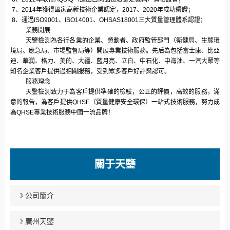
7、2014年獲得國家高新技術企業認定，2017、2020年成功續證；
8、通過ISO9001、ISO14001、OHSAS18001三大質量管理體系認證；
業務開展
天鑒檢測為各行各業的企業、勞動者、政府監管部門（衛健局、生態環
境局、應急局、市場監督局等）開展專業技術服務。先后為包括富士康、比亞
迪、華潤、格力、美的、大疆、藍月亮、立白、中石化、中海油、一汽大眾等
知名企業客戶提供過相關服務，受到眾多客戶好評與認可。
服務理念
天鑒檢測致力于為客戶提供準確的檢驗，公正的評價，高效的服務，滿
意的報告，為客戶提供QHSE（質量健康安全環保）一站式技術服務，努力成
為QHSE專業技術服務中國一流品牌！
關于天鑒
公司簡介
廣州天鑒