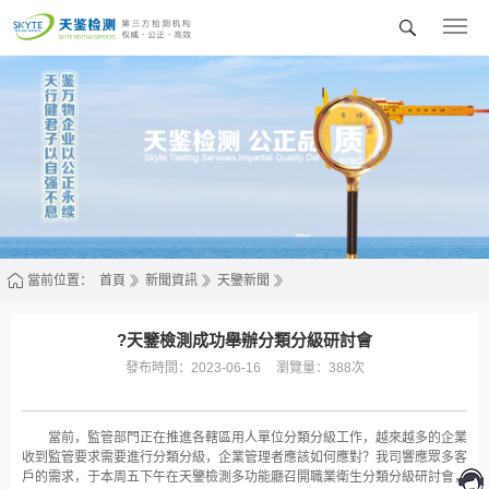
廣
東
天
鑒
檢
測
技
術
服
務
股
份
有
限
公
司
當前位置：
首頁
新聞資訊
天鑒新聞
?天鑒檢測成功舉辦分類分級研討會
發布時間：2023-06-16
瀏覽量：388次
當前，監管部門正在推進各轄區用人單位分類分級工作，越來越多的企業
收到監管要求需要進行分類分級，企業管理者應該如何應對？我司響應眾多客
戶的需求，于本周五下午在天鑒檢測多功能廳召開職業衛生分類分級研討會，