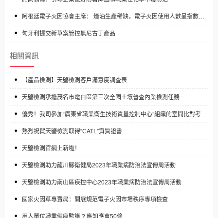
阿根廷電子火因協會主席： 煙油生產稀缺，電子火因使用人數呈指數級
增長
匈牙利提交新草案管控無尼古丁產品
相關資訊
【產品檢測】天鑒檢測客戶滿意度調查表
天鑒檢測承擔茂名市電白區第三次全國土壤普查內業檢測任務
優秀！我司參加“廣東省職業衛生技術質量控制中心”組織的室間比對考核
結果均為“優秀”
熱烈祝賀天鑒檢測取得“CATL”資質證書
天鑒檢測官網上新啦！
天鑒檢測助力龍川縣衛健局2023年職業病防治法宣傳周活動
天鑒檢測助力南山區疾控中心2023年職業病防治法宣傳周活動
國家火因草專賣局：開展規范電子火因市場秩序專項檢查
用人單位職業健康監護 ? 應知應會50條