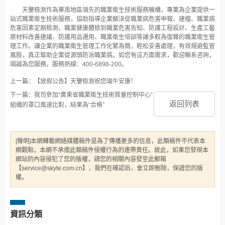
天鑒檢測作為華南地區領先的職業衛生技術服務機構，專業為企業提供一
站式職業衛生技術服務，協助指導企業解決從職業病危害申報、建檔、職業病
危害因素定期檢測、職業健康體檢到職業危害告知、防護工程設計、生產工藝
原材料改善建議、防護用品選用、職業衛生培訓等諸多較為復雜的職業衛生管
理工作。讓企業的職業衛生管理工作化繁為簡，輕松妥善處理，有效規避監管
風險，真正幫助企業從源頭防治職業病。如您有這方面需求，歡迎聯系咨詢，
竭誠為您服務。服務熱線：400-6898-200。
上一篇：【放假公告】天鑒檢測祝您端午安康！
下一篇：我司參加“廣東省職業衛生技術質量控制中心”
返回列表
組織的罩口風速比對，結果為“合格”
[聲明]本網轉載網絡媒體稿件是為了傳播更多的信息，此類稿件不代表本
網觀點，本網不承擔此類稿件侵權行為的連帶責任。故此，如果您發現本
網站的內容侵犯了您的版權，請您的相關內容發至此郵箱
【service@skyte.com.cn】，我們在確認后，會立即刪除，保證您的版
權。
資訊分類