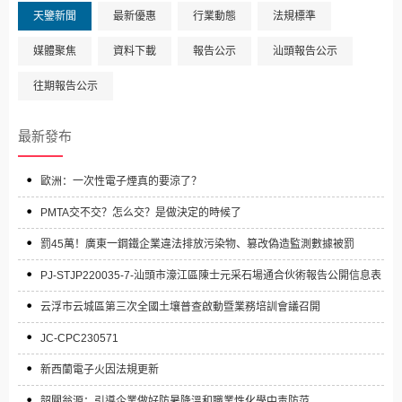
天鑒新聞
最新優惠
行業動態
法規標準
媒體聚焦
資料下載
報告公示
汕頭報告公示
往期報告公示
最新發布
歐洲：一次性電子煙真的要涼了？
PMTA交不交？怎么交？是做決定的時候了
罰45萬！廣東一鋼鐵企業違法排放污染物、篡改偽造監測數據被罰
PJ-STJP220035-7-汕頭市濠江區陳士元采石場通合伙術報告公開信息表
云浮市云城區第三次全國土壤普查啟動暨業務培訓會議召開
JC-CPC230571
新西蘭電子火因法規更新
韶關翁源：引導企業做好防暑降溫和職業性化學中毒防范