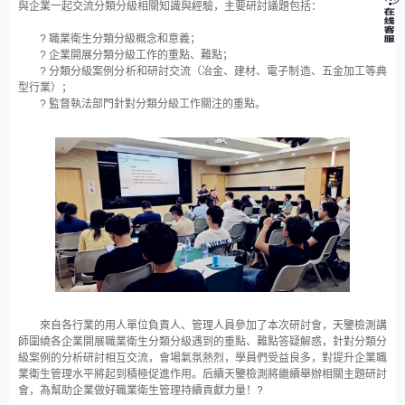
與企業一起交流分類分級相關知識與經驗，主要研討議題包括：
? 職業衛生分類分級概念和意義；
? 企業開展分類分級工作的重點、難點；
? 分類分級案例分析和研討交流（冶金、建材、電子制造、五金加工等典
型行業）；
? 監督執法部門針對分類分級工作關注的重點。
來自各行業的用人單位負責人、管理人員參加了本次研討會，天鑒檢測講
師圍繞各企業開展職業衛生分類分級遇到的重點、難點答疑解惑，針對分類分
級案例的分析研討相互交流，會場氣氛熱烈，學員們受益良多，對提升企業職
業衛生管理水平將起到積極促進作用。后續天鑒檢測將繼續舉辦相關主題研討
會，為幫助企業做好職業衛生管理持續貢獻力量！?