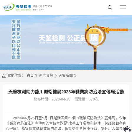
廣
東
天
鑒
檢
測
技
術
服
務
股
份
有
限
公
司
當前位置：
首頁
新聞資訊
天鑒新聞
天鑒檢測助力龍川縣衛健局2023年職業病防治法宣傳周活動
發布時間：2023-04-28
瀏覽量：570次
2023年4月25日至5月1日是我國第21個《職業病防治法》宣傳周，今年
《職業病防治法》宣傳周的宣傳主題是“改善工作環境和條件，保護勞動者身
心健康”。為宣傳貫徹職業病防治法，保護勞動者健康權益，提升用人單位職