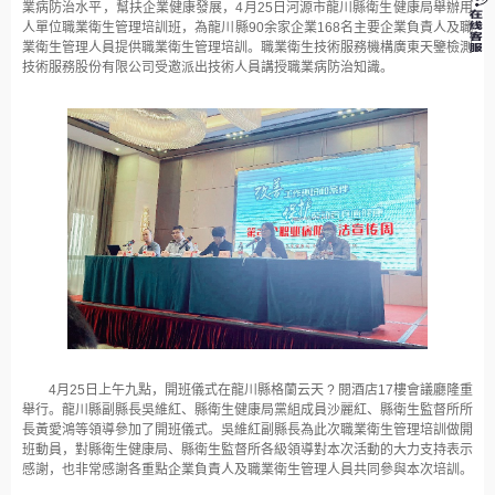
業病防治水平，幫扶企業健康發展，4月25日河源市龍川縣衛生健康局舉辦用
人單位職業衛生管理培訓班，為龍川縣90余家企業168名主要企業負責人及職
業衛生管理人員提供職業衛生管理培訓。職業衛生技術服務機構廣東天鑒檢測
技術服務股份有限公司受邀派出技術人員講授職業病防治知識。
4月25日上午九點，開班儀式在龍川縣格蘭云天 ? 閱酒店17樓會議廳隆重
舉行。龍川縣副縣長吳維紅、縣衛生健康局黨組成員沙麗紅、縣衛生監督所所
長黃愛鴻等領導參加了開班儀式。吳維紅副縣長為此次職業衛生管理培訓做開
班動員，對縣衛生健康局、縣衛生監督所各級領導對本次活動的大力支持表示
感謝，也非常感謝各重點企業負責人及職業衛生管理人員共同參與本次培訓。