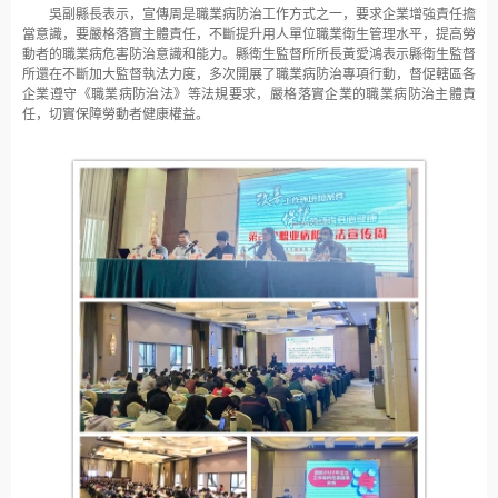
吳副縣長表示，宣傳周是職業病防治工作方式之一，要求企業增強責任擔
當意識，要嚴格落實主體責任，不斷提升用人單位職業衛生管理水平，提高勞
動者的職業病危害防治意識和能力。縣衛生監督所所長黃愛鴻表示縣衛生監督
所還在不斷加大監督執法力度，多次開展了職業病防治專項行動，督促轄區各
企業遵守《職業病防治法》等法規要求，嚴格落實企業的職業病防治主體責
任，切實保障勞動者健康權益。