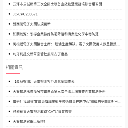
云浮市云城區第三次全國土壤普查啟動暨業務培訓會議召開
JC-CPC230571
新西蘭電子火因法規更新
韶關翁源：引導企業做好防暑降溫和職業性化學中毒防范
阿根廷電子火因協會主席： 煙油生產稀缺，電子火因使用人數呈指數級
增長
匈牙利提交新草案管控無尼古丁產品
相關資訊
【產品檢測】天鑒檢測客戶滿意度調查表
天鑒檢測承擔茂名市電白區第三次全國土壤普查內業檢測任務
優秀！我司參加“廣東省職業衛生技術質量控制中心”組織的室間比對考核
結果均為“優秀”
熱烈祝賀天鑒檢測取得“CATL”資質證書
天鑒檢測官網上新啦！