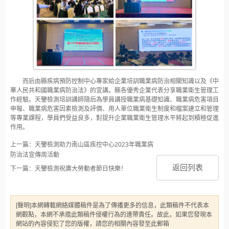
而后由縣疾病預防控制中心專家給企業培訓職業病防治相關知識以及《中
華人民共和國職業病防治法》的宣講。縣各優秀企業代表分享職業衛生管理工
作經驗。天鑒檢測培訓講師隨后為學員講授職業病基礎知識、職業病危害項目
申報、職業病危害因素檢測及評價、用人單位職業衛生制度和檔案建立和管理
等專業課程，學員們受益良多，對提升企業職業衛生管理水平將起到積極促進
作用。
上一篇：天鑒檢測助力南山區疾控中心2023年職業病
防治法宣傳周活動
返回列表
下一篇：天鑒檢測祝廣大勞動者節日快樂！
[聲明]本網轉載網絡媒體稿件是為了傳播更多的信息，此類稿件不代表本
網觀點，本網不承擔此類稿件侵權行為的連帶責任。故此，如果您發現本
網站的內容侵犯了您的版權，請您的相關內容發至此郵箱