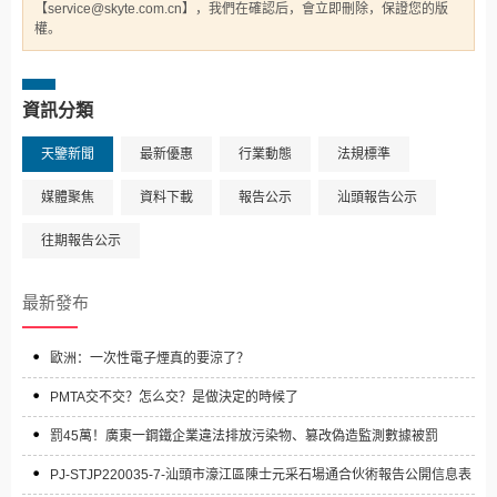
【service@skyte.com.cn】，我們在確認后，會立即刪除，保證您的版
權。
資訊分類
天鑒新聞
最新優惠
行業動態
法規標準
媒體聚焦
資料下載
報告公示
汕頭報告公示
往期報告公示
最新發布
歐洲：一次性電子煙真的要涼了？
PMTA交不交？怎么交？是做決定的時候了
罰45萬！廣東一鋼鐵企業違法排放污染物、篡改偽造監測數據被罰
PJ-STJP220035-7-汕頭市濠江區陳士元采石場通合伙術報告公開信息表