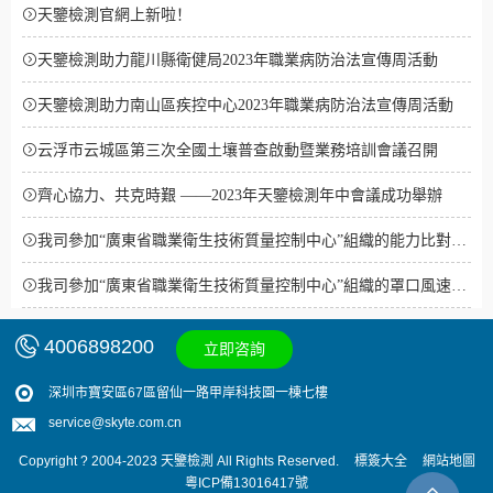
天鑒檢測官網上新啦！
天鑒檢測助力龍川縣衛健局2023年職業病防治法宣傳周活動
天鑒檢測助力南山區疾控中心2023年職業病防治法宣傳周活動
云浮市云城區第三次全國土壤普查啟動暨業務培訓會議召開
齊心協力、共克時艱 ——2023年天鑒檢測年中會議成功舉辦
我司參加“廣東省職業衛生技術質量控制中心”組織的能力比對考
核結果均為“優秀”
我司參加“廣東省職業衛生技術質量控制中心”組織的罩口風速比
對，結果為“合格”
4006898200
立即咨詢
深圳市寶安區67區留仙一路甲岸科技園一棟七樓
service@skyte.com.cn
Copyright ? 2004-2023 天鑒檢測 All Rights Reserved.
標簽大全
網站地圖
粵ICP備13016417號