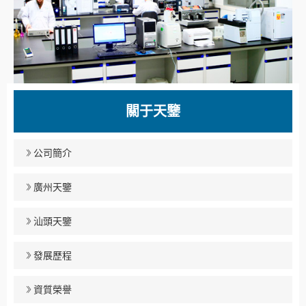
關于天鑒
公司簡介
廣州天鑒
汕頭天鑒
發展歷程
資質榮譽