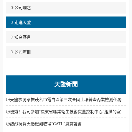
公司理念
走進天鑒
知名客戶
公司畫冊
天鑒新聞
天鑒檢測承擔茂名市電白區第三次全國土壤普查內業檢測任務
優秀！我司參加“廣東省職業衛生技術質量控制中心”組織的室間
比對考核結果均為“優秀”
熱烈祝賀天鑒檢測取得“CATL”資質證書